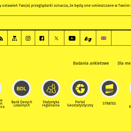
any ustawień Twojej przeglądarki oznacza, że będą one umieszczane w Twoi
Badania ankietowe
Dla m
ne
Bank Danych
Statystyka
Portal
um
STRATEG
Lokalnych
regionalna
Geostatystyczny
wca
K