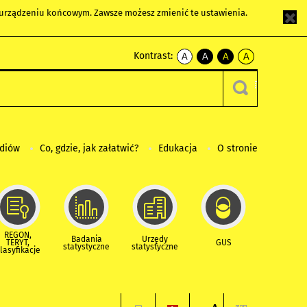
m urządzeniu końcowym. Zawsze możesz zmienić te ustawienia.
Kontrast:
A
A
A
A
kontrast
kontrast
kontrast
kontrast
domyślny
biały
żółty
czarny
tekst
tekst
tekst
na
na
na
czarnym
czarnym
żółtym
ediów
Co, gdzie, jak załatwić?
Edukacja
O stronie
REGON,
Badania
Urzędy
TERYT,
GUS
statystyczne
statystyczne
lasyfikacje