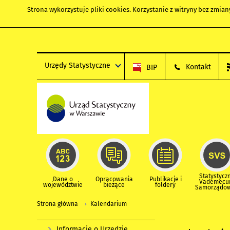
Strona wykorzystuje
pliki cookies
. Korzystanie z witryny bez zmi
Urzędy Statystyczne
Kontakt
BIP
Statystycz
Dane o
Opracowania
Publikacje i
Vademec
województwie
bieżące
foldery
Samorządo
Strona główna
Kalendarium
Informacje o Urzędzie