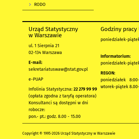
RODO
Urząd Statystyczny
Godziny pracy
w Warszawie
poniedziałek-piątek
ul. 1 Sierpnia 21
02-134 Warszawa
Informatorium:
E-mail:
poniedziałek-piątek
sekretariatuswaw@stat.gov.pl
REGON:
e-PUAP
poniedziałek 8:00-
wtorek-piątek 8.00
Infolinia Statystyczna:
22 279 99 99
(opłata zgodna z taryfą operatora)
Konsultanci są dostępni w dni
robocze:
pon.- pt.: godz. 8.00 - 15.00
Copyright © 1995-2026 Urząd Statystyczny w Warszawie