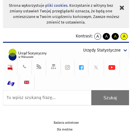
Strona wykorzystuje
pliki cookies
. Korzystanie z witryny bez
zmiany ustawień Twojej przeglądarki oznacza, że będą one
umieszczane w Twoim urządzeniu końcowym. Zawsze możesz
zmienić te ustawienia.
Kontrast:
A
A
A
A
kontrast
kontrast
kontrast
kontra
domyślny
biały
żółty
czarny
Urzędy Statystyczne
tekst
tekst
tekst
na
na
na
czarnym
czarnym
żółtym
Badania ankietowe
Dla mediów