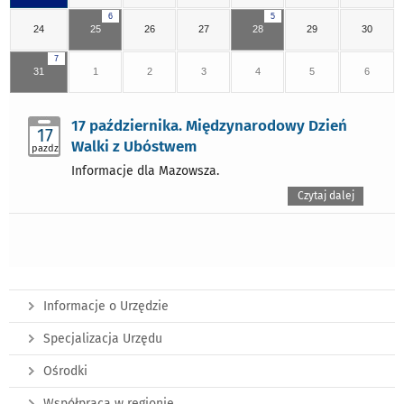
6
5
24
25
26
27
28
29
30
7
31
1
2
3
4
5
6
17 października. Międzynarodowy Dzień
17
Walki z Ubóstwem
pazdz
Informacje dla Mazowsza.
Czytaj dalej
Informacje o Urzędzie
Specjalizacja Urzędu
Ośrodki
Współpraca w regionie