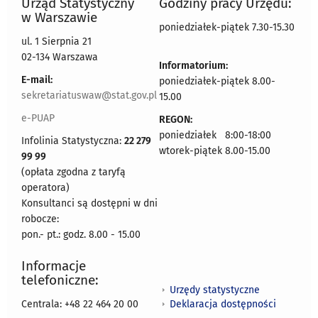
Urząd Statystyczny
Godziny pracy Urzędu:
w Warszawie
poniedziałek-piątek 7.30-15.30
ul. 1 Sierpnia 21
02-134 Warszawa
Informatorium:
E-mail:
poniedziałek-piątek 8.00-
sekretariatuswaw@stat.gov.pl
15.00
e-PUAP
REGON:
poniedziałek 8:00-18:00
Infolinia Statystyczna:
22 279
wtorek-piątek 8.00-15.00
99 99
(opłata zgodna z taryfą
operatora)
Konsultanci są dostępni w dni
robocze:
pon.- pt.: godz. 8.00 - 15.00
Informacje
telefoniczne:
Urzędy statystyczne
Deklaracja dostępności
Centrala: +48 22 464 20 00