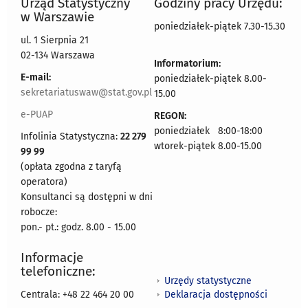
Urząd Statystyczny
Godziny pracy Urzędu:
w Warszawie
poniedziałek-piątek 7.30-15.30
ul. 1 Sierpnia 21
02-134 Warszawa
Informatorium:
E-mail:
poniedziałek-piątek 8.00-
sekretariatuswaw@stat.gov.pl
15.00
e-PUAP
REGON:
poniedziałek 8:00-18:00
Infolinia Statystyczna:
22 279
wtorek-piątek 8.00-15.00
99 99
(opłata zgodna z taryfą
operatora)
Konsultanci są dostępni w dni
robocze:
pon.- pt.: godz. 8.00 - 15.00
Informacje
telefoniczne:
Urzędy statystyczne
Deklaracja dostępności
Centrala: +48 22 464 20 00