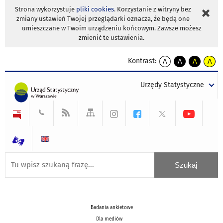
Strona wykorzystuje
pliki cookies
. Korzystanie z witryny bez
zmiany ustawień Twojej przeglądarki oznacza, że będą one
umieszczane w Twoim urządzeniu końcowym. Zawsze możesz
zmienić te ustawienia.
Kontrast:
A
A
A
A
kontrast
kontrast
kontrast
kontra
domyślny
biały
żółty
czarny
Urzędy Statystyczne
tekst
tekst
tekst
na
na
na
czarnym
czarnym
żółtym
Badania ankietowe
Dla mediów