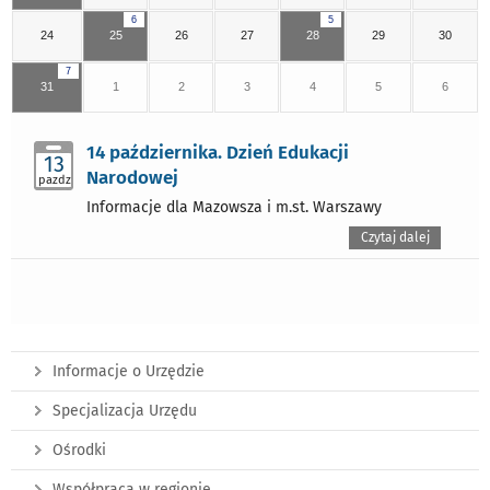
6
5
24
25
26
27
28
29
30
7
31
1
2
3
4
5
6
14 października. Dzień Edukacji
13
Narodowej
pazdz
Informacje dla Mazowsza i m.st. Warszawy
Czytaj dalej
Informacje o Urzędzie
Specjalizacja Urzędu
Ośrodki
Współpraca w regionie