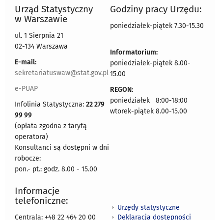
Urząd Statystyczny
Godziny pracy Urzędu:
w Warszawie
poniedziałek-piątek 7.30-15.30
ul. 1 Sierpnia 21
02-134 Warszawa
Informatorium:
E-mail:
poniedziałek-piątek 8.00-
sekretariatuswaw@stat.gov.pl
15.00
e-PUAP
REGON:
poniedziałek 8:00-18:00
Infolinia Statystyczna:
22 279
wtorek-piątek 8.00-15.00
99 99
(opłata zgodna z taryfą
operatora)
Konsultanci są dostępni w dni
robocze:
pon.- pt.: godz. 8.00 - 15.00
Informacje
telefoniczne:
Urzędy statystyczne
Deklaracja dostępności
Centrala: +48 22 464 20 00