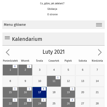
Co, gdzie, jak załatwić?
Edukacja
O stronie
Menu główne
Kalendarium
Luty 2021
Poniedziałek
Wtorek
Środa
Czwartek
Piątek
Sobota
Niedziela
6
1
1
2
3
4
5
6
7
1
8
9
10
11
12
13
14
1
1
1
1
15
16
17
18
19
20
21
1
5
1
4
22
23
24
25
26
27
28