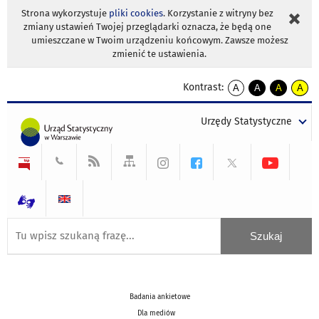
Strona wykorzystuje
pliki cookies
. Korzystanie z witryny bez
zmiany ustawień Twojej przeglądarki oznacza, że będą one
umieszczane w Twoim urządzeniu końcowym. Zawsze możesz
zmienić te ustawienia.
Kontrast:
A
A
A
A
kontrast
kontrast
kontrast
kontra
domyślny
biały
żółty
czarny
Urzędy Statystyczne
tekst
tekst
tekst
na
na
na
czarnym
czarnym
żółtym
Badania ankietowe
Dla mediów