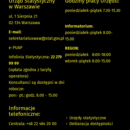
Urząd Statystyczny
Godziny pracy Urzędu:
w Warszawie
poniedziałek-piątek 7.30-15.30
ul. 1 Sierpnia 21
02-134 Warszawa
Informatorium:
E-mail:
poniedziałek-piątek 8.00-
sekretariatuswaw@stat.gov.pl
15.00
e-PUAP
REGON:
poniedziałek 8:00-18:00
Infolinia Statystyczna:
22 279
wtorek-piątek 8.00-15.00
99 99
(opłata zgodna z taryfą
operatora)
Konsultanci są dostępni w dni
robocze:
pon.- pt.: godz. 8.00 - 15.00
Informacje
telefoniczne:
Urzędy statystyczne
Deklaracja dostępności
Centrala: +48 22 464 20 00