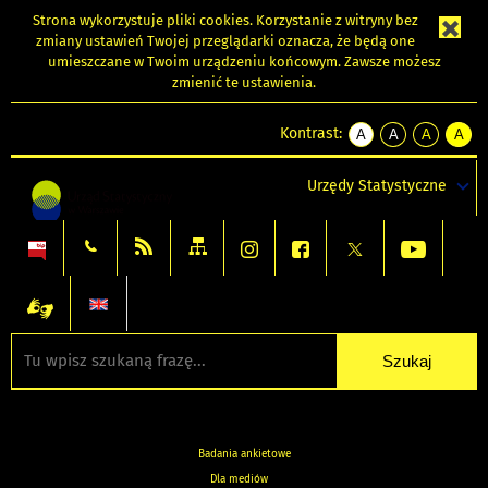
Strona wykorzystuje
pliki cookies
. Korzystanie z witryny bez
zmiany ustawień Twojej przeglądarki oznacza, że będą one
umieszczane w Twoim urządzeniu końcowym. Zawsze możesz
zmienić te ustawienia.
Kontrast:
A
A
A
A
kontrast
kontrast
kontrast
kontra
domyślny
biały
żółty
czarny
Urzędy Statystyczne
tekst
tekst
tekst
na
na
na
czarnym
czarnym
żółtym
Badania ankietowe
Dla mediów