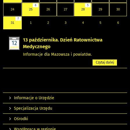
6
5
24
25
26
27
28
29
30
7
31
1
2
3
4
5
6
13 października. Dzień Ratownictwa
12
Medycznego
pazdz
Informacje dla Mazowsza i powiatów.
Czytaj dalej
Informacje o Urzędzie
Specjalizacja Urzędu
Ośrodki
Współpraca w regionie