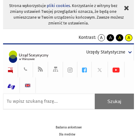
Strona wykorzystuje
pliki cookies
. Korzystanie z witryny bez
zmiany ustawień Twojej przeglądarki oznacza, że będą one
umieszczane w Twoim urządzeniu końcowym. Zawsze możesz
zmienić te ustawienia.
Kontrast:
A
A
A
A
kontrast
kontrast
kontrast
kontra
domyślny
biały
żółty
czarny
Urzędy Statystyczne
tekst
tekst
tekst
na
na
na
czarnym
czarnym
żółtym
Badania ankietowe
Dla mediów