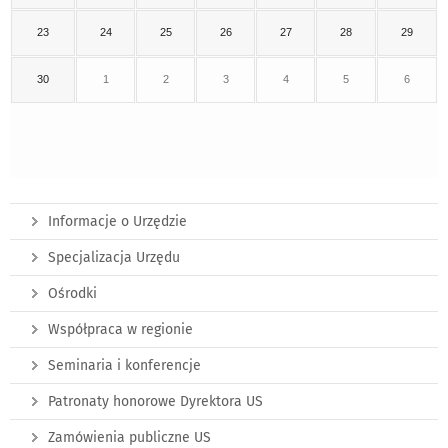
23
24
25
26
27
28
29
30
1
2
3
4
5
6
Informacje o Urzędzie
Specjalizacja Urzędu
Ośrodki
Współpraca w regionie
Seminaria i konferencje
Patronaty honorowe Dyrektora US
Zamówienia publiczne US