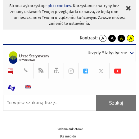
Strona wykorzystuje
pliki cookies
. Korzystanie z witryny bez
zmiany ustawień Twojej przeglądarki oznacza, że będą one
umieszczane w Twoim urządzeniu końcowym. Zawsze możesz
zmienić te ustawienia.
Kontrast:
A
A
A
A
kontrast
kontrast
kontrast
kontra
domyślny
biały
żółty
czarny
Urzędy Statystyczne
tekst
tekst
tekst
na
na
na
czarnym
czarnym
żółtym
Badania ankietowe
Dla mediów