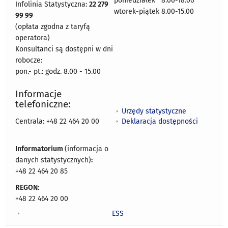
poniedziałek 8:00-18:00
Infolinia Statystyczna:
22 279
wtorek-piątek 8.00-15.00
99 99
(opłata zgodna z taryfą
operatora)
Konsultanci są dostępni w dni
robocze:
pon.- pt.: godz. 8.00 - 15.00
Informacje
telefoniczne:
Urzędy statystyczne
Deklaracja dostępności
Centrala: +48 22 464 20 00
Informatorium
(informacja o
danych statystycznych)
:
+48 22 464 20 85
REGON:
+48 22 464 20 00
ESS