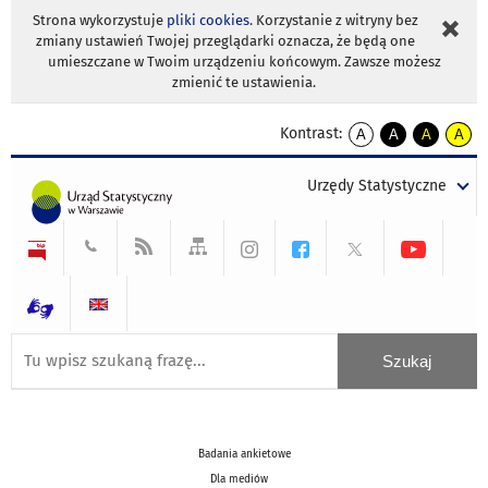
Strona wykorzystuje
pliki cookies
. Korzystanie z witryny bez
zmiany ustawień Twojej przeglądarki oznacza, że będą one
umieszczane w Twoim urządzeniu końcowym. Zawsze możesz
zmienić te ustawienia.
Kontrast:
A
A
A
A
kontrast
kontrast
kontrast
kontra
domyślny
biały
żółty
czarny
Urzędy Statystyczne
tekst
tekst
tekst
na
na
na
czarnym
czarnym
żółtym
Badania ankietowe
Dla mediów