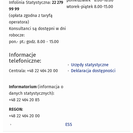
poniedziałek 8:00-18:00
Infolinia Statystyczna:
22 279
wtorek-piątek 8.00-15.00
99 99
(opłata zgodna z taryfą
operatora)
Konsultanci są dostępni w dni
robocze:
pon.- pt.: godz. 8.00 - 15.00
Informacje
telefoniczne:
Urzędy statystyczne
Deklaracja dostępności
Centrala: +48 22 464 20 00
Informatorium
(informacja o
danych statystycznych)
:
+48 22 464 20 85
REGON:
+48 22 464 20 00
ESS