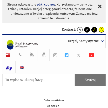
Strona wykorzystuje
pliki cookies
. Korzystanie z witryny bez
zmiany ustawień Twojej przeglądarki oznacza, że będą one
umieszczane w Twoim urządzeniu końcowym. Zawsze możesz
zmienić te ustawienia.
Kontrast:
A
A
A
A
kontrast
kontrast
kontrast
kontra
domyślny
biały
żółty
czarny
Urzędy Statystyczne
tekst
tekst
tekst
na
na
na
czarnym
czarnym
żółtym
Badania ankietowe
Dla mediów