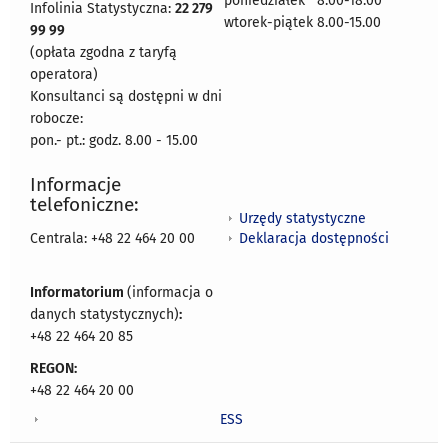
poniedziałek 8:00-18:00
Infolinia Statystyczna:
22 279
wtorek-piątek 8.00-15.00
99 99
(opłata zgodna z taryfą
operatora)
Konsultanci są dostępni w dni
robocze:
pon.- pt.: godz. 8.00 - 15.00
Informacje
telefoniczne:
Urzędy statystyczne
Deklaracja dostępności
Centrala: +48 22 464 20 00
Informatorium
(informacja o
danych statystycznych)
:
+48 22 464 20 85
REGON:
+48 22 464 20 00
ESS