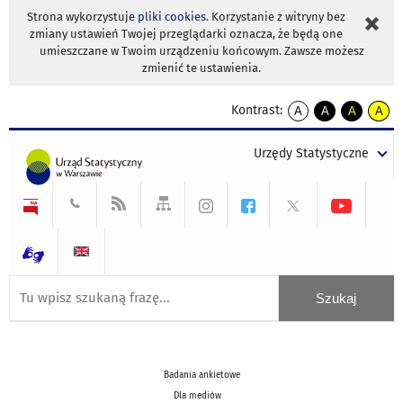
Strona wykorzystuje
pliki cookies
. Korzystanie z witryny bez
zmiany ustawień Twojej przeglądarki oznacza, że będą one
umieszczane w Twoim urządzeniu końcowym. Zawsze możesz
zmienić te ustawienia.
Kontrast:
A
A
A
A
kontrast
kontrast
kontrast
kontra
domyślny
biały
żółty
czarny
Urzędy Statystyczne
tekst
tekst
tekst
na
na
na
czarnym
czarnym
żółtym
Badania ankietowe
Dla mediów