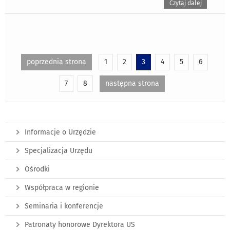
Czytaj dalej
poprzednia strona
1
2
3
4
5
6
7
8
następna strona
Informacje o Urzędzie
Specjalizacja Urzędu
Ośrodki
Współpraca w regionie
Seminaria i konferencje
Patronaty honorowe Dyrektora US