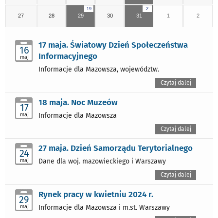
19
2
27
28
29
30
31
1
2
17 maja. Światowy Dzień Społeczeństwa
16
Informacyjnego
maj
Informacje dla Mazowsza, województw.
Czytaj dalej
18 maja. Noc Muzeów
17
maj
Informacje dla Mazowsza
Czytaj dalej
27 maja. Dzień Samorządu Terytorialnego
24
maj
Dane dla woj. mazowieckiego i Warszawy
Czytaj dalej
Rynek pracy w kwietniu 2024 r.
29
maj
Informacje dla Mazowsza i m.st. Warszawy