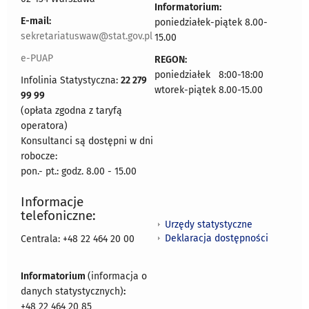
Informatorium:
E-mail:
poniedziałek-piątek 8.00-
sekretariatuswaw@stat.gov.pl
15.00
e-PUAP
REGON:
poniedziałek 8:00-18:00
Infolinia Statystyczna:
22 279
wtorek-piątek 8.00-15.00
99 99
(opłata zgodna z taryfą
operatora)
Konsultanci są dostępni w dni
robocze:
pon.- pt.: godz. 8.00 - 15.00
Informacje
telefoniczne:
Urzędy statystyczne
Deklaracja dostępności
Centrala: +48 22 464 20 00
Informatorium
(informacja o
danych statystycznych)
:
+48 22 464 20 85