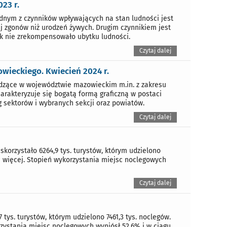
23 r.
dnym z czynników wpływających na stan ludności jest
cej zgonów niż urodzeń żywych. Drugim czynnikiem jest
dnak nie zrekompensowało ubytku ludności.
Czytaj dalej
ieckiego. Kwiecień 2024 r.
dzące w województwie mazowieckim m.in. z zakresu
harakteryzuje się bogatą formą graficzną w postaci
sektorów i wybranych sekcji oraz powiatów.
Czytaj dalej
orzystało 6264,9 tys. turystów, którym udzielono
1% więcej. Stopień wykorzystania miejsc noclegowych
Czytaj dalej
tys. turystów, którym udzielono 7461,3 tys. noclegów.
rzystania miejsc noclegowych wyniósł 52,6% i w ciągu