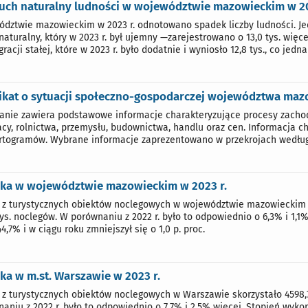
ruch naturalny ludności w województwie mazowieckim w 20
dztwie mazowieckim w 2023 r. odnotowano spadek liczby ludności. Je
 naturalny, który w 2023 r. był ujemny —zarejestrowano o 13,0 tys. wię
racji stałej, które w 2023 r. było dodatnie i wyniosło 12,8 tys., co je
kat o sytuacji społeczno-gospodarczej województwa mazow
nie zawiera podstawowe informacje charakteryzujące procesy zacho
acy, rolnictwa, przemysłu, budownictwa, handlu oraz cen. Informacja c
rtogramów. Wybrane informacje zaprezentowano w przekrojach według 
yka w województwie mazowieckim w 2023 r.
. z turystycznych obiektów noclegowych w województwie mazowieckim sk
tys. noclegów. W porównaniu z 2022 r. było to odpowiednio o 6,3% i 1,
4,7% i w ciągu roku zmniejszył się o 1,0 p. proc.
ka w m.st. Warszawie w 2023 r.
. z turystycznych obiektów noclegowych w Warszawie skorzystało 4598,7 
aniu z 2022 r. było to odpowiednio o 7,7% i 2,5% więcej. Stopień wyko