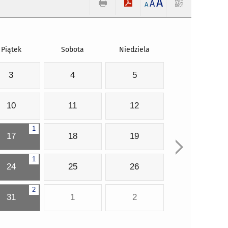
A
A
A
Piątek
Sobota
Niedziela
3
4
5
10
11
12
1
17
18
19
1
24
25
26
2
31
1
2