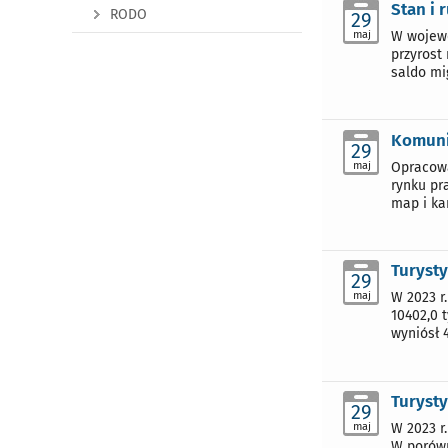
Stan i 
RODO
29
maj
W wojewó
przyrost
saldo mig
Komuni
29
maj
Opracowa
rynku pr
map i ka
Turyst
29
maj
W 2023 r
10402,0 
wyniósł 4
Turysty
29
maj
W 2023 r
W porówn