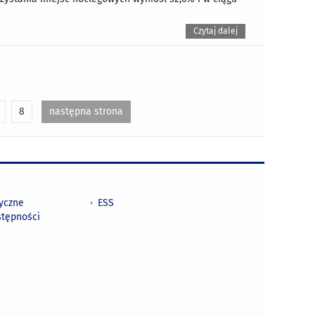
Czytaj dalej
8
następna strona
tyczne
ESS
stępności