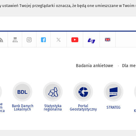
any ustawień Twojej przeglądarki oznacza, że będą one umieszczane w Twoi
Badania ankietowe
Dla m
ne
Bank Danych
Statystyka
Portal
um
STRATEG
Lokalnych
regionalna
Geostatystyczny
wca
K