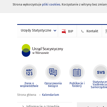
Strona wykorzystuje
pliki cookies
. Korzystanie z witryny bez zmi
Urzędy Statystyczne
Kontakt
BIP
Statystycz
Dane o
Opracowania
Publikacje i
Vademec
województwie
bieżące
foldery
Samorządo
Strona główna
Kalendarium
Informacje o Urzędzie