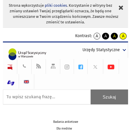
Strona wykorzystuje
pliki cookies
. Korzystanie z witryny bez
zmiany ustawień Twojej przeglądarki oznacza, że będą one
umieszczane w Twoim urządzeniu końcowym. Zawsze możesz
zmienić te ustawienia.
Kontrast:
A
A
A
A
kontrast
kontrast
kontrast
kontra
domyślny
biały
żółty
czarny
Urzędy Statystyczne
tekst
tekst
tekst
na
na
na
czarnym
czarnym
żółtym
Badania ankietowe
Dla mediów