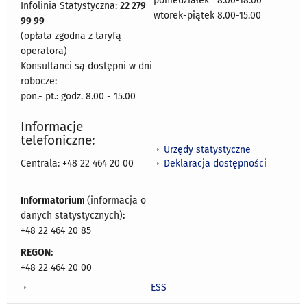
poniedziałek 8:00-18:00
Infolinia Statystyczna:
22 279
wtorek-piątek 8.00-15.00
99 99
(opłata zgodna z taryfą
operatora)
Konsultanci są dostępni w dni
robocze:
pon.- pt.: godz. 8.00 - 15.00
Informacje
telefoniczne:
Urzędy statystyczne
Deklaracja dostępności
Centrala: +48 22 464 20 00
Informatorium
(informacja o
danych statystycznych)
:
+48 22 464 20 85
REGON:
+48 22 464 20 00
ESS