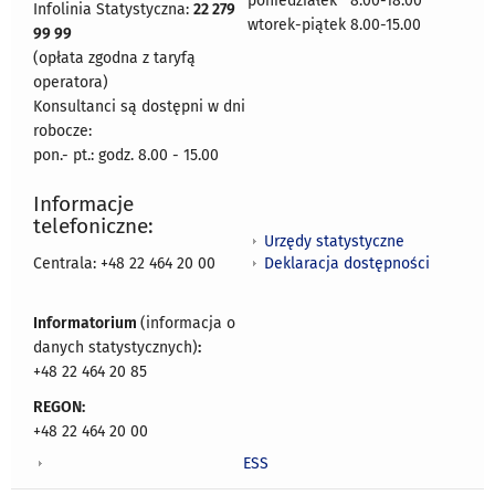
poniedziałek 8:00-18:00
Infolinia Statystyczna:
22 279
wtorek-piątek 8.00-15.00
99 99
(opłata zgodna z taryfą
operatora)
Konsultanci są dostępni w dni
robocze:
pon.- pt.: godz. 8.00 - 15.00
Informacje
telefoniczne:
Urzędy statystyczne
Deklaracja dostępności
Centrala: +48 22 464 20 00
Informatorium
(informacja o
danych statystycznych)
:
+48 22 464 20 85
REGON:
+48 22 464 20 00
ESS