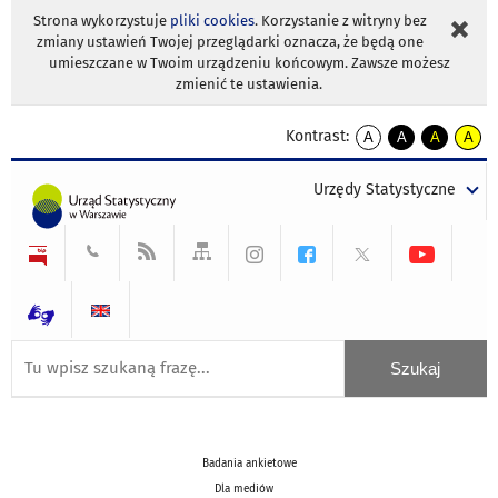
Strona wykorzystuje
pliki cookies
. Korzystanie z witryny bez
zmiany ustawień Twojej przeglądarki oznacza, że będą one
umieszczane w Twoim urządzeniu końcowym. Zawsze możesz
zmienić te ustawienia.
Kontrast:
A
A
A
A
kontrast
kontrast
kontrast
kontra
domyślny
biały
żółty
czarny
Urzędy Statystyczne
tekst
tekst
tekst
na
na
na
czarnym
czarnym
żółtym
Badania ankietowe
Dla mediów