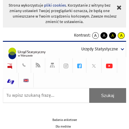
Strona wykorzystuje
pliki cookies
. Korzystanie z witryny bez
zmiany ustawień Twojej przeglądarki oznacza, że będą one
umieszczane w Twoim urządzeniu końcowym. Zawsze możesz
zmienić te ustawienia.
Kontrast:
A
A
A
A
kontrast
kontrast
kontrast
kontra
domyślny
biały
żółty
czarny
Urzędy Statystyczne
tekst
tekst
tekst
na
na
na
czarnym
czarnym
żółtym
Badania ankietowe
Dla mediów