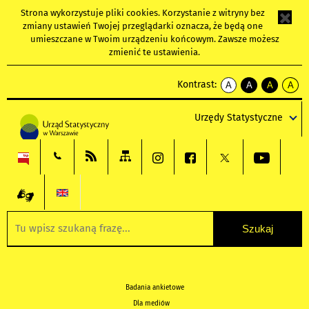
Strona wykorzystuje
pliki cookies
. Korzystanie z witryny bez
zmiany ustawień Twojej przeglądarki oznacza, że będą one
umieszczane w Twoim urządzeniu końcowym. Zawsze możesz
zmienić te ustawienia.
Kontrast:
A
A
A
A
kontrast
kontrast
kontrast
kontra
domyślny
biały
żółty
czarny
Urzędy Statystyczne
tekst
tekst
tekst
na
na
na
czarnym
czarnym
żółtym
Badania ankietowe
Dla mediów