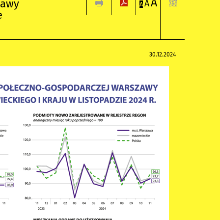
A
zawy
A
A
e
30.12.2024