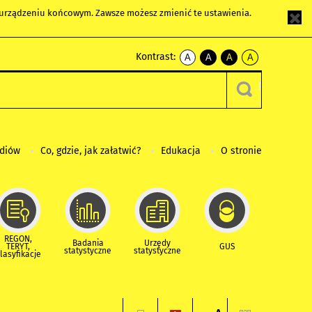
m urządzeniu końcowym. Zawsze możesz zmienić te ustawienia.
Kontrast:
A
A
A
A
kontrast
kontrast
kontrast
kontrast
domyślny
biały
żółty
czarny
tekst
tekst
tekst
na
na
na
czarnym
czarnym
żółtym
ediów
Co, gdzie, jak załatwić?
Edukacja
O stronie
REGON,
Badania
Urzędy
TERYT,
GUS
statystyczne
statystyczne
lasyfikacje