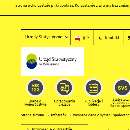
Strona wykorzystuje
pliki cookies
. Korzystanie z witryny bez zmi
Urzędy Statystyczne
Kontakt
BIP
Statystycz
Dane o
Opracowania
Publikacje i
Vademec
województwie
bieżące
foldery
Samorządo
Strona główna
Infografiki
Wybrane dane o sytuacji społeczno
Informacje o Urzędzie