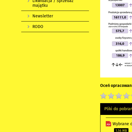
Likwidacja / Sprzedaż
majątku
Newsletter
RODO
Oceń opracowani
Pliki do pobra
Wybrane d
1.56 MB