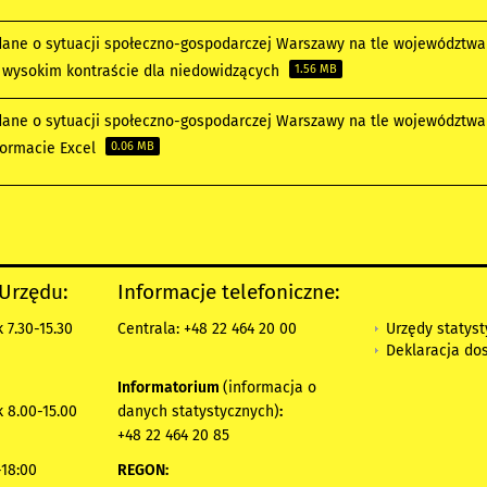
ane o sytuacji społeczno-gospodarczej Warszawy na tle województwa m
o wysokim kontraście dla niedowidzących
1.56 MB
ane o sytuacji społeczno-gospodarczej Warszawy na tle województwa m
formacie Excel
0.06 MB
 Urzędu:
Informacje telefoniczne:
Urzędy statys
 7.30-15.30
Centrala: +48 22 464 20 00
Deklaracja do
Informatorium
(informacja o
 8.00-15.00
danych statystycznych)
:
+48 22 464 20 85
18:00
REGON: