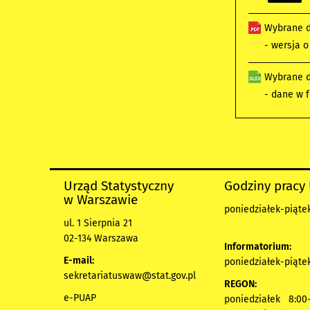
Wybrane d
- wersja 
Wybrane d
- dane w 
Urząd Statystyczny
Godziny pracy
w Warszawie
poniedziałek-piątek
ul. 1 Sierpnia 21
02-134 Warszawa
Informatorium:
E-mail:
poniedziałek-piątek
sekretariatuswaw@stat.gov.pl
REGON:
e-PUAP
poniedziałek 8:00-