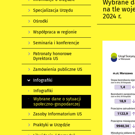
Wybrane d
na tle woj
Specjalizacja Urzędu
2024 r.
Ośrodki
Współpraca w regionie
Seminaria i konferencje
Patronaty honorowe
Dyrektora US
Zamówienia publiczne US
Infografiki
Infografiki
Wybrane dane o sytuacji
społeczno-gospodarczej
Zasoby Informatorium US
Praktyki w Urzędzie