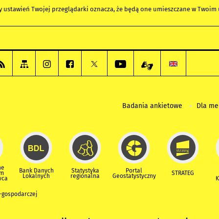
any ustawień Twojej przeglądarki oznacza, że będą one umieszczane w Twoi
Badania ankietowe
Dla m
ne
Bank Danych
Statystyka
Portal
um
STRATEG
Lokalnych
regionalna
Geostatystyczny
wca
K
-gospodarczej