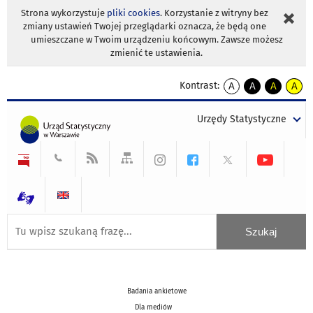
Strona wykorzystuje
pliki cookies
. Korzystanie z witryny bez
zmiany ustawień Twojej przeglądarki oznacza, że będą one
umieszczane w Twoim urządzeniu końcowym. Zawsze możesz
zmienić te ustawienia.
Kontrast:
A
A
A
A
kontrast
kontrast
kontrast
kontra
domyślny
biały
żółty
czarny
Urzędy Statystyczne
tekst
tekst
tekst
na
na
na
czarnym
czarnym
żółtym
Badania ankietowe
Dla mediów