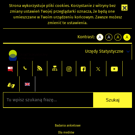
Strona wykorzystuje
pliki cookies
. Korzystanie z witryny bez
zmiany ustawień Twojej przeglądarki oznacza, że będą one
umieszczane w Twoim urządzeniu końcowym. Zawsze możesz
zmienić te ustawienia.
Kontrast:
A
A
A
A
kontrast
kontrast
kontrast
kontra
domyślny
biały
żółty
czarny
Urzędy Statystyczne
tekst
tekst
tekst
na
na
na
czarnym
czarnym
żółtym
Badania ankietowe
Dla mediów