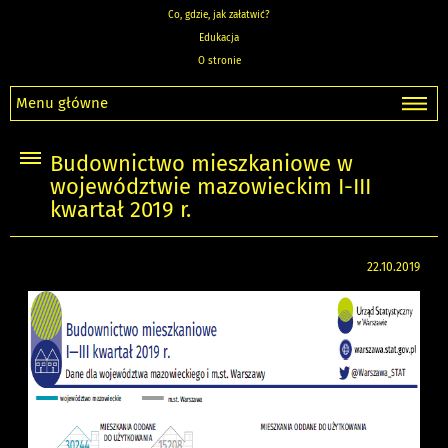
Co, gdzie, jak załatwić?
Edukacja
O stronie
Menu główne
Budownictwo mieszkaniowe w
województwie mazowieckim I-III
kwartał 2019 r.
22.10.2019