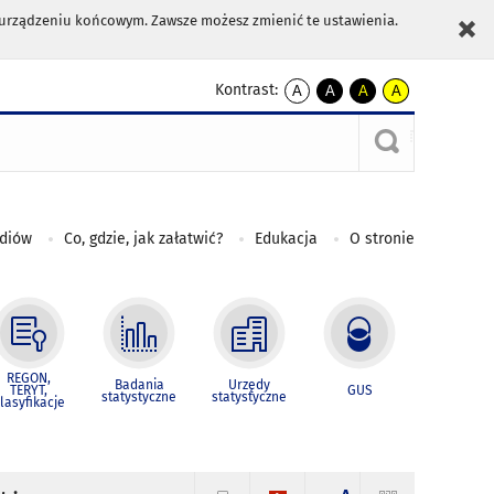
m urządzeniu końcowym. Zawsze możesz zmienić te ustawienia.
Kontrast:
A
A
A
A
kontrast
kontrast
kontrast
kontrast
domyślny
biały
żółty
czarny
tekst
tekst
tekst
na
na
na
czarnym
czarnym
żółtym
ediów
Co, gdzie, jak załatwić?
Edukacja
O stronie
REGON,
Badania
Urzędy
TERYT,
GUS
statystyczne
statystyczne
lasyfikacje