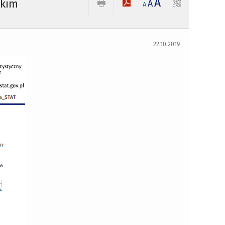
A
ckim
A
A
22.10.2019