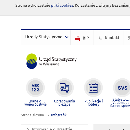
Strona wykorzystuje
pliki cookies
. Korzystanie z witryny bez zmi
Urzędy Statystyczne
Kontakt
BIP
Statystycz
Dane o
Opracowania
Publikacje i
Vademec
województwie
bieżące
foldery
Samorządo
Strona główna
Infografiki
Informacje o Urzędzie