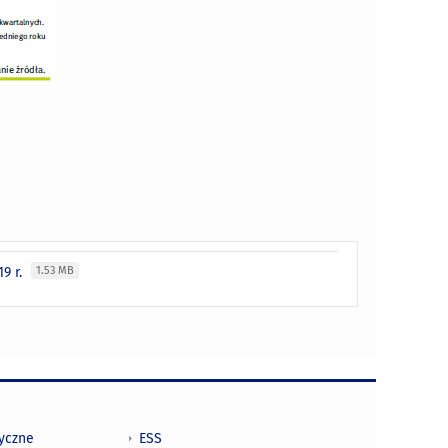
9 r.
1.53 MB
tyczne
ESS