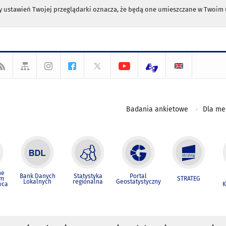
any ustawień Twojej przeglądarki oznacza, że będą one umieszczane w Twoi
Badania ankietowe
Dla m
ne
Bank Danych
Statystyka
Portal
um
STRATEG
Lokalnych
regionalna
Geostatystyczny
wca
K