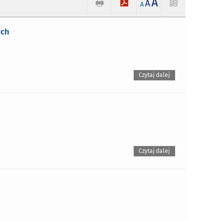
A
A
A
ych
Czytaj dalej
Czytaj dalej