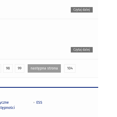
Czytaj dalej
Czytaj dalej
98
99
następna strona
104
tyczne
ESS
stępności