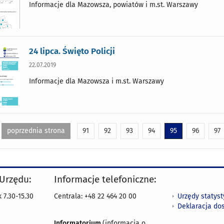
Informacje dla Mazowsza, powiatów i m.st. Warszawy
24 lipca. Święto Policji
22.07.2019
Informacje dla Mazowsza i m.st. Warszawy
poprzednia strona
91
92
93
94
95
96
97
 Urzędu:
Informacje telefoniczne:
Urzędy statys
 7.30-15.30
Centrala: +48 22 464 20 00
Deklaracja do
Informatorium
(informacja o