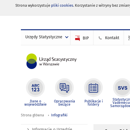
Strona wykorzystuje
pliki cookies
. Korzystanie z witryny bez zmi
Urzędy Statystyczne
Kontakt
BIP
Statystycz
Dane o
Opracowania
Publikacje i
Vademec
województwie
bieżące
foldery
Samorządo
Strona główna
Infografiki
Informacje o Urzędzie