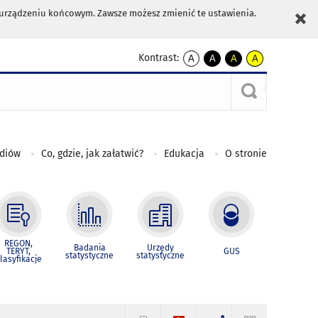
m urządzeniu końcowym. Zawsze możesz zmienić te ustawienia.
Kontrast:
A
A
A
A
kontrast
kontrast
kontrast
kontrast
domyślny
biały
żółty
czarny
tekst
tekst
tekst
na
na
na
czarnym
czarnym
żółtym
ediów
Co, gdzie, jak załatwić?
Edukacja
O stronie
REGON,
Badania
Urzędy
TERYT,
GUS
statystyczne
statystyczne
lasyfikacje