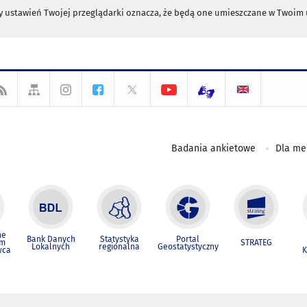
any ustawień Twojej przeglądarki oznacza, że będą one umieszczane w Twoi
Badania ankietowe
Dla m
ne
Bank Danych
Statystyka
Portal
um
STRATEG
Lokalnych
regionalna
Geostatystyczny
wca
K