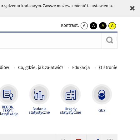
m urządzeniu końcowym. Zawsze możesz zmienić te ustawienia.
Kontrast:
A
A
A
A
kontrast
kontrast
kontrast
kontrast
domyślny
biały
żółty
czarny
tekst
tekst
tekst
na
na
na
czarnym
czarnym
żółtym
ediów
Co, gdzie, jak załatwić?
Edukacja
O stronie
REGON,
Badania
Urzędy
TERYT,
GUS
statystyczne
statystyczne
lasyfikacje