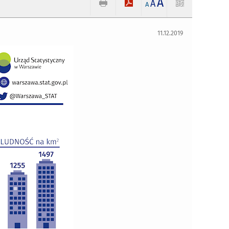
A
A
A
11.12.2019