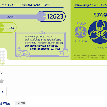
e:
nia
lat Włoch
0.22 MB