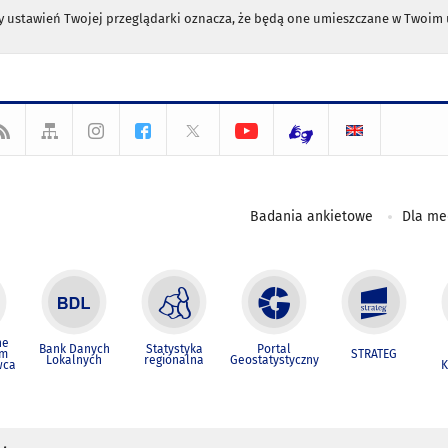
any ustawień Twojej przeglądarki oznacza, że będą one umieszczane w Twoi
Badania ankietowe
Dla m
ne
Bank Danych
Statystyka
Portal
um
STRATEG
Lokalnych
regionalna
Geostatystyczny
wca
K