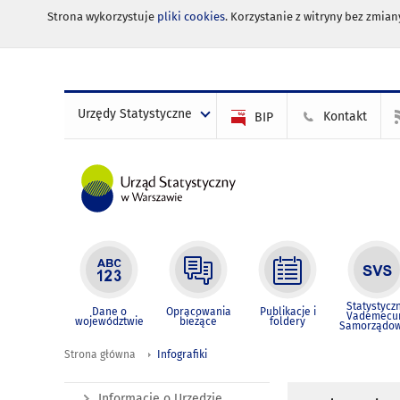
Strona wykorzystuje
pliki cookies
. Korzystanie z witryny bez zmi
Urzędy Statystyczne
Kontakt
BIP
Statystycz
Dane o
Opracowania
Publikacje i
Vademec
województwie
bieżące
foldery
Samorządo
Strona główna
Infografiki
Informacje o Urzędzie