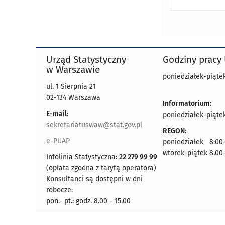
Urząd Statystyczny
Godziny pracy
w Warszawie
poniedziałek-piątek
ul. 1 Sierpnia 21
02-134 Warszawa
Informatorium:
E-mail:
poniedziałek-piątek
sekretariatuswaw@stat.gov.pl
REGON:
e-PUAP
poniedziałek 8:00-
wtorek-piątek 8.00
Infolinia Statystyczna:
22 279 99 99
(opłata zgodna z taryfą operatora)
Konsultanci są dostępni w dni
robocze:
pon.- pt.: godz. 8.00 - 15.00