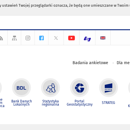
any ustawień Twojej przeglądarki oznacza, że będą one umieszczane w Twoi
Badania ankietowe
Dla m
ne
Bank Danych
Statystyka
Portal
um
STRATEG
Lokalnych
regionalna
Geostatystyczny
wca
K