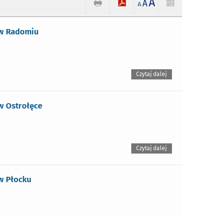
A
A
A
 w Radomiu
Czytaj dalej
w Ostrołęce
Czytaj dalej
w Płocku