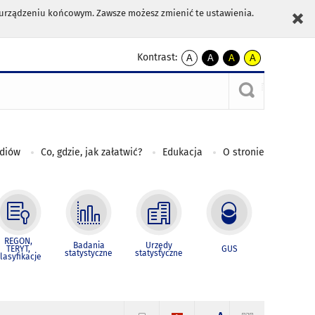
m urządzeniu końcowym. Zawsze możesz zmienić te ustawienia.
Kontrast:
A
A
A
A
kontrast
kontrast
kontrast
kontrast
domyślny
biały
żółty
czarny
tekst
tekst
tekst
na
na
na
czarnym
czarnym
żółtym
ediów
Co, gdzie, jak załatwić?
Edukacja
O stronie
REGON,
Badania
Urzędy
TERYT,
GUS
statystyczne
statystyczne
lasyfikacje