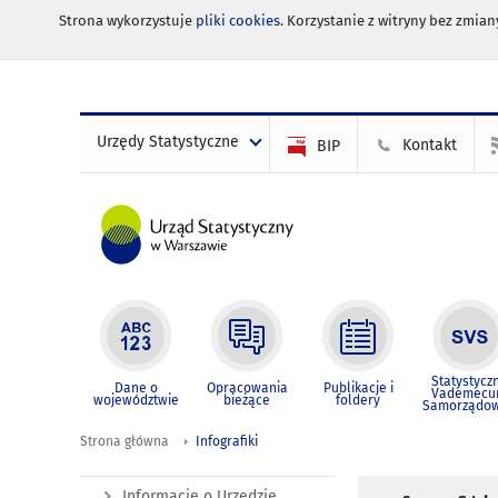
Strona wykorzystuje
pliki cookies
. Korzystanie z witryny bez zmi
Urzędy Statystyczne
Kontakt
BIP
Statystycz
Dane o
Opracowania
Publikacje i
Vademec
województwie
bieżące
foldery
Samorządo
Strona główna
Infografiki
Informacje o Urzędzie