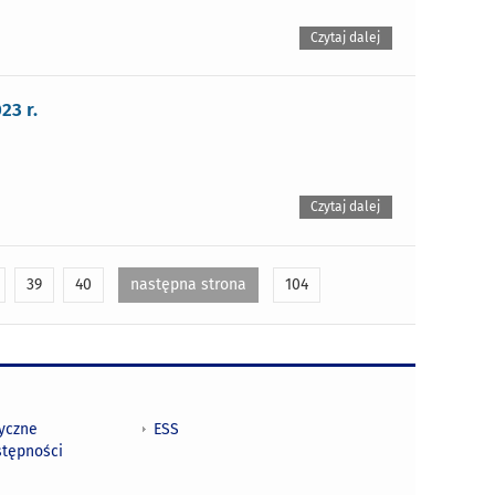
Czytaj dalej
23 r.
Czytaj dalej
39
40
następna strona
104
tyczne
ESS
stępności