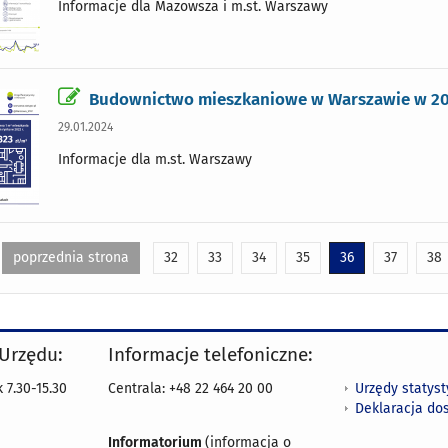
Informacje dla Mazowsza i m.st. Warszawy
Budownictwo mieszkaniowe w Warszawie w 20
29.01.2024
Informacje dla m.st. Warszawy
poprzednia strona
32
33
34
35
36
37
38
 Urzędu:
Informacje telefoniczne:
Urzędy statys
 7.30-15.30
Centrala: +48 22 464 20 00
Deklaracja do
Informatorium
(informacja o