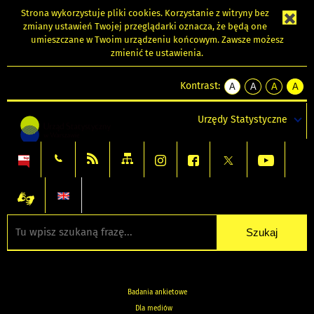
Strona wykorzystuje
pliki cookies
. Korzystanie z witryny bez
zmiany ustawień Twojej przeglądarki oznacza, że będą one
umieszczane w Twoim urządzeniu końcowym. Zawsze możesz
zmienić te ustawienia.
Kontrast:
A
A
A
A
kontrast
kontrast
kontrast
kontra
domyślny
biały
żółty
czarny
Urzędy Statystyczne
tekst
tekst
tekst
na
na
na
czarnym
czarnym
żółtym
Badania ankietowe
Dla mediów