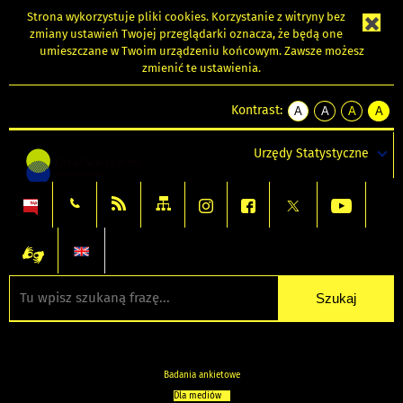
Strona wykorzystuje
pliki cookies
. Korzystanie z witryny bez
zmiany ustawień Twojej przeglądarki oznacza, że będą one
umieszczane w Twoim urządzeniu końcowym. Zawsze możesz
zmienić te ustawienia.
Kontrast:
A
A
A
A
kontrast
kontrast
kontrast
kontra
domyślny
biały
żółty
czarny
Urzędy Statystyczne
tekst
tekst
tekst
na
na
na
czarnym
czarnym
żółtym
Badania ankietowe
Dla mediów