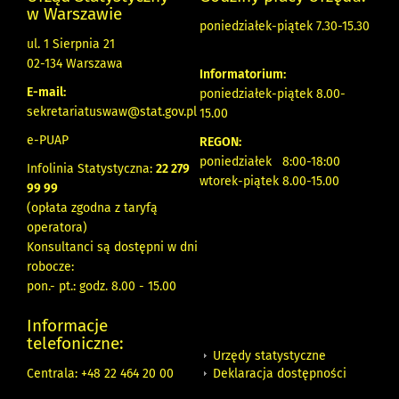
w Warszawie
poniedziałek-piątek 7.30-15.30
ul. 1 Sierpnia 21
02-134 Warszawa
Informatorium:
E-mail:
poniedziałek-piątek 8.00-
sekretariatuswaw@stat.gov.pl
15.00
e-PUAP
REGON:
poniedziałek 8:00-18:00
Infolinia Statystyczna:
22 279
wtorek-piątek 8.00-15.00
99 99
(opłata zgodna z taryfą
operatora)
Konsultanci są dostępni w dni
robocze:
pon.- pt.: godz. 8.00 - 15.00
Informacje
telefoniczne:
Urzędy statystyczne
Deklaracja dostępności
Centrala: +48 22 464 20 00