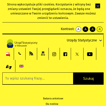
Strona wykorzystuje
pliki cookies
. Korzystanie z witryny bez
zmiany ustawień Twojej przeglądarki oznacza, że będą one
umieszczane w Twoim urządzeniu końcowym. Zawsze możesz
zmienić te ustawienia.
Kontrast:
A
A
A
A
kontrast
kontrast
kontrast
kontra
domyślny
biały
żółty
czarny
Urzędy Statystyczne
tekst
tekst
tekst
na
na
na
czarnym
czarnym
żółtym
Badania ankietowe
Dla mediów