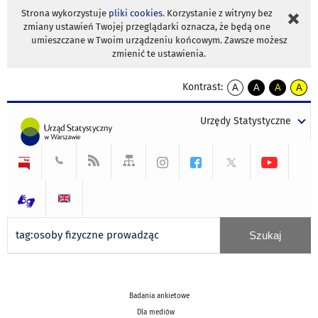
Strona wykorzystuje
pliki cookies
. Korzystanie z witryny bez
zmiany ustawień Twojej przeglądarki oznacza, że będą one
umieszczane w Twoim urządzeniu końcowym. Zawsze możesz
zmienić te ustawienia.
Kontrast:
A
A
A
A
kontrast
kontrast
kontrast
kontra
domyślny
biały
żółty
czarny
Urzędy Statystyczne
tekst
tekst
tekst
na
na
na
czarnym
czarnym
żółtym
Badania ankietowe
Dla mediów