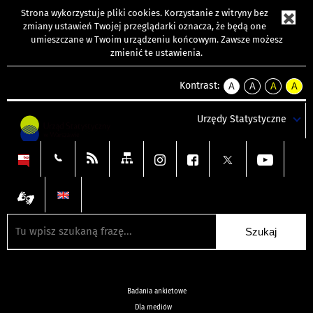
Strona wykorzystuje
pliki cookies
. Korzystanie z witryny bez
zmiany ustawień Twojej przeglądarki oznacza, że będą one
umieszczane w Twoim urządzeniu końcowym. Zawsze możesz
zmienić te ustawienia.
Kontrast:
A
A
A
A
kontrast
kontrast
kontrast
kontra
domyślny
biały
żółty
czarny
Urzędy Statystyczne
tekst
tekst
tekst
na
na
na
czarnym
czarnym
żółtym
Badania ankietowe
Dla mediów