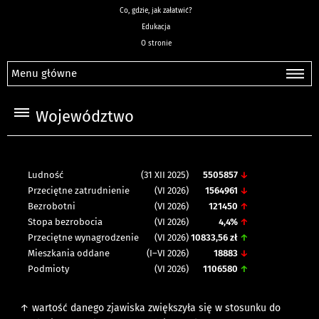
Co, gdzie, jak załatwić?
Edukacja
O stronie
Menu główne
Województwo
Ludność
(31 XII 2025)
5505857
↓
Przeciętne zatrudnienie
(VI 2026)
1564961
↓
Bezrobotni
(VI 2026)
121450
↑
Stopa bezrobocia
(VI 2026)
4,4%
↑
Przeciętne wynagrodzenie
(VI 2026)
10833,56 zł
↑
Mieszkania oddane
(I–VI 2026)
18883
↓
Podmioty
(VI 2026)
1106580
↑
↑ wartość danego zjawiska zwiększyła się w stosunku do