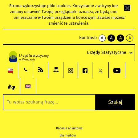
Strona wykorzystuje
pliki cookies
. Korzystanie z witryny bez
zmiany ustawień Twojej przeglądarki oznacza, że będą one
umieszczane w Twoim urządzeniu końcowym. Zawsze możesz
zmienić te ustawienia.
Kontrast:
A
A
A
A
kontrast
kontrast
kontrast
kontra
domyślny
biały
żółty
czarny
Urzędy Statystyczne
tekst
tekst
tekst
na
na
na
czarnym
czarnym
żółtym
Badania ankietowe
Dla mediów