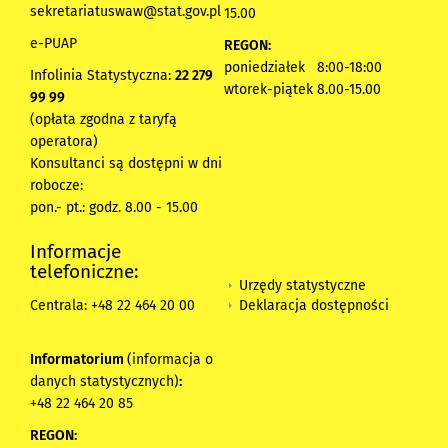
sekretariatuswaw@stat.gov.pl
15.00
e-PUAP
REGON:
poniedziałek 8:00-18:00
Infolinia Statystyczna:
22 279
wtorek-piątek 8.00-15.00
99 99
(opłata zgodna z taryfą
operatora)
Konsultanci są dostępni w dni
robocze:
pon.- pt.: godz. 8.00 - 15.00
Informacje
telefoniczne:
Urzędy statystyczne
Deklaracja dostępności
Centrala: +48 22 464 20 00
Informatorium
(informacja o
danych statystycznych)
:
+48 22 464 20 85
REGON: