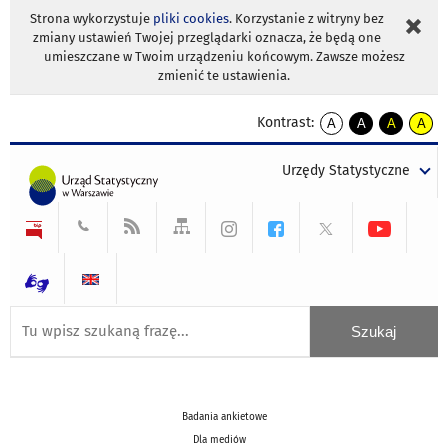
Strona wykorzystuje
pliki cookies
. Korzystanie z witryny bez
zmiany ustawień Twojej przeglądarki oznacza, że będą one
umieszczane w Twoim urządzeniu końcowym. Zawsze możesz
zmienić te ustawienia.
Kontrast:
A
A
A
A
kontrast
kontrast
kontrast
kontra
domyślny
biały
żółty
czarny
Urzędy Statystyczne
tekst
tekst
tekst
na
na
na
czarnym
czarnym
żółtym
Badania ankietowe
Dla mediów