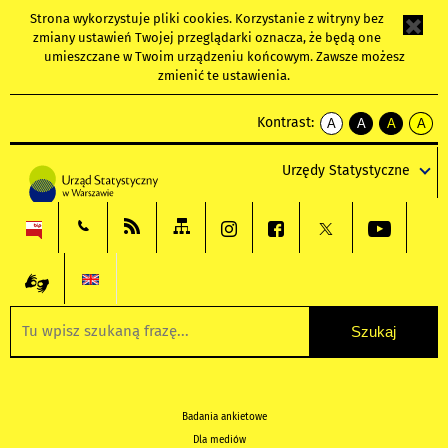
Strona wykorzystuje
pliki cookies
. Korzystanie z witryny bez
zmiany ustawień Twojej przeglądarki oznacza, że będą one
umieszczane w Twoim urządzeniu końcowym. Zawsze możesz
zmienić te ustawienia.
Kontrast:
A
A
A
A
kontrast
kontrast
kontrast
kontra
domyślny
biały
żółty
czarny
Urzędy Statystyczne
tekst
tekst
tekst
na
na
na
czarnym
czarnym
żółtym
Badania ankietowe
Dla mediów