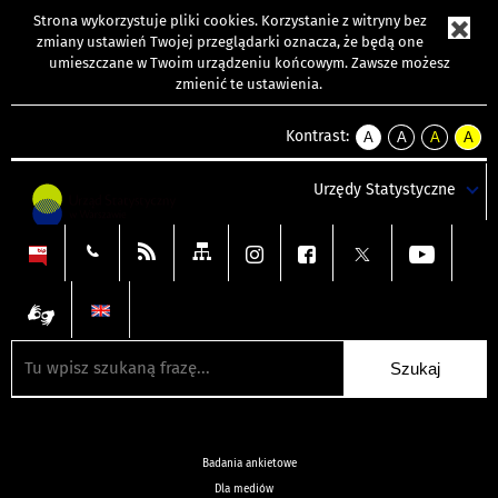
Strona wykorzystuje
pliki cookies
. Korzystanie z witryny bez
zmiany ustawień Twojej przeglądarki oznacza, że będą one
umieszczane w Twoim urządzeniu końcowym. Zawsze możesz
zmienić te ustawienia.
Kontrast:
A
A
A
A
kontrast
kontrast
kontrast
kontra
domyślny
biały
żółty
czarny
Urzędy Statystyczne
tekst
tekst
tekst
na
na
na
czarnym
czarnym
żółtym
Badania ankietowe
Dla mediów