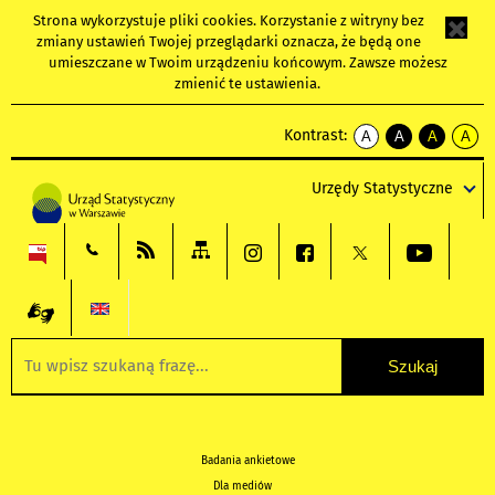
Strona wykorzystuje
pliki cookies
. Korzystanie z witryny bez
zmiany ustawień Twojej przeglądarki oznacza, że będą one
umieszczane w Twoim urządzeniu końcowym. Zawsze możesz
zmienić te ustawienia.
Kontrast:
A
A
A
A
kontrast
kontrast
kontrast
kontra
domyślny
biały
żółty
czarny
Urzędy Statystyczne
tekst
tekst
tekst
na
na
na
czarnym
czarnym
żółtym
Badania ankietowe
Dla mediów