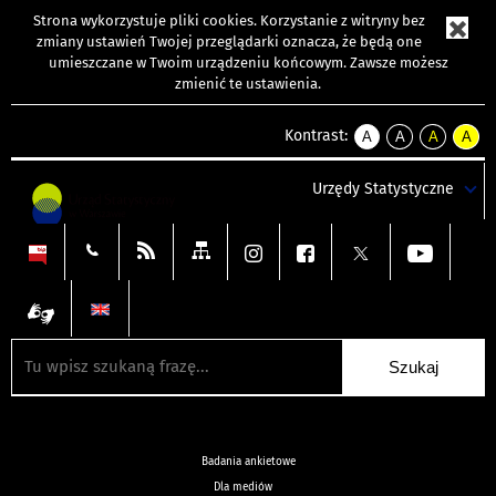
Strona wykorzystuje
pliki cookies
. Korzystanie z witryny bez
zmiany ustawień Twojej przeglądarki oznacza, że będą one
umieszczane w Twoim urządzeniu końcowym. Zawsze możesz
zmienić te ustawienia.
Kontrast:
A
A
A
A
kontrast
kontrast
kontrast
kontra
domyślny
biały
żółty
czarny
Urzędy Statystyczne
tekst
tekst
tekst
na
na
na
czarnym
czarnym
żółtym
Badania ankietowe
Dla mediów