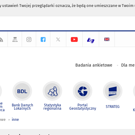
any ustawień Twojej przeglądarki oznacza, że będą one umieszczane w Twoi
Badania ankietowe
Dla m
ne
Bank Danych
Statystyka
Portal
um
STRATEG
Lokalnych
regionalna
Geostatystyczny
wca
K
iowe
inne