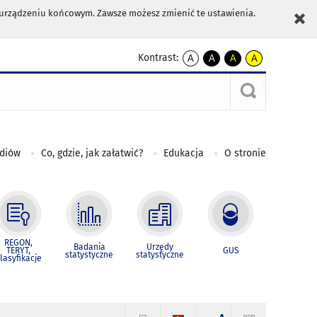
m urządzeniu końcowym. Zawsze możesz zmienić te ustawienia.
Kontrast:
A
A
A
A
kontrast
kontrast
kontrast
kontrast
domyślny
biały
żółty
czarny
tekst
tekst
tekst
na
na
na
czarnym
czarnym
żółtym
ediów
Co, gdzie, jak załatwić?
Edukacja
O stronie
REGON,
Badania
Urzędy
TERYT,
GUS
statystyczne
statystyczne
lasyfikacje