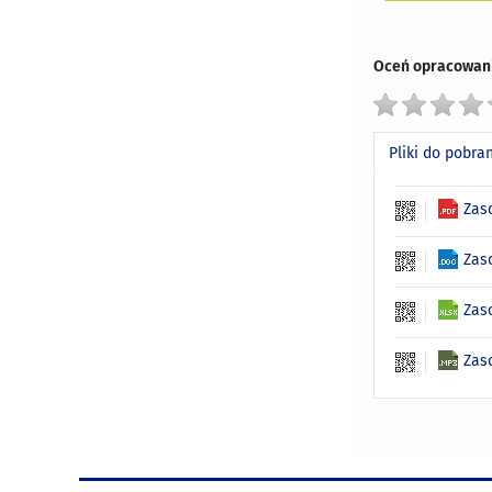
Oceń opracowani
Pliki do pobra
Zas
Zas
Zas
Zas