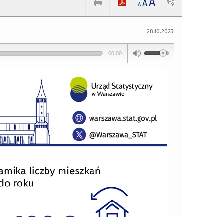
A
A
A
28.10.2025
00:00