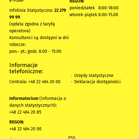
e-PUAP
REGON:
poniedziałek 8:00-18:00
Infolinia Statystyczna:
22 279
wtorek-piątek 8.00-15.00
99 99
(opłata zgodna z taryfą
operatora)
Konsultanci są dostępni w dni
robocze:
pon.- pt.: godz. 8.00 - 15.00
Informacje
telefoniczne:
Urzędy statystyczne
Deklaracja dostępności
Centrala: +48 22 464 20 00
Informatorium
(informacja o
danych statystycznych)
:
+48 22 464 20 85
REGON:
+48 22 464 20 00
ESS