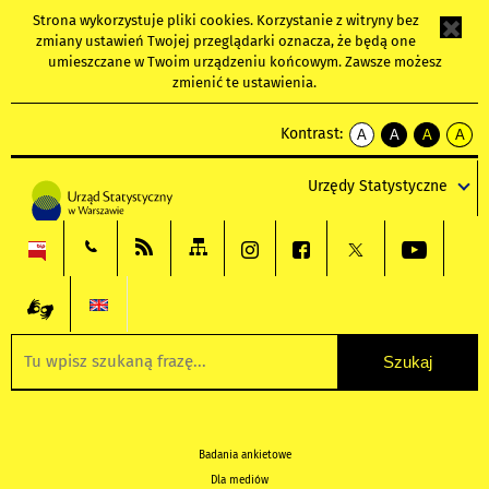
Strona wykorzystuje
pliki cookies
. Korzystanie z witryny bez
zmiany ustawień Twojej przeglądarki oznacza, że będą one
umieszczane w Twoim urządzeniu końcowym. Zawsze możesz
zmienić te ustawienia.
Kontrast:
A
A
A
A
kontrast
kontrast
kontrast
kontra
domyślny
biały
żółty
czarny
Urzędy Statystyczne
tekst
tekst
tekst
na
na
na
czarnym
czarnym
żółtym
Badania ankietowe
Dla mediów