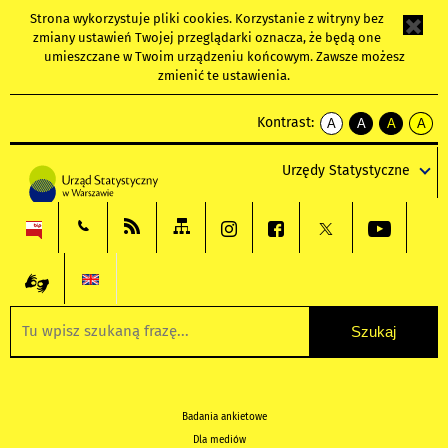
Strona wykorzystuje
pliki cookies
. Korzystanie z witryny bez
zmiany ustawień Twojej przeglądarki oznacza, że będą one
umieszczane w Twoim urządzeniu końcowym. Zawsze możesz
zmienić te ustawienia.
Kontrast:
A
A
A
A
kontrast
kontrast
kontrast
kontra
domyślny
biały
żółty
czarny
Urzędy Statystyczne
tekst
tekst
tekst
na
na
na
czarnym
czarnym
żółtym
Badania ankietowe
Dla mediów