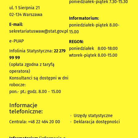
poniedziałek-piątek 7.30-15.30
ul. 1 Sierpnia 21
02-134 Warszawa
Informatorium:
E-mail:
poniedziałek-piątek 8.00-
sekretariatuswaw@stat.gov.pl
15.00
e-PUAP
REGON:
poniedziałek 8:00-18:00
Infolinia Statystyczna:
22 279
wtorek-piątek 8.00-15.00
99 99
(opłata zgodna z taryfą
operatora)
Konsultanci są dostępni w dni
robocze:
pon.- pt.: godz. 8.00 - 15.00
Informacje
telefoniczne:
Urzędy statystyczne
Deklaracja dostępności
Centrala: +48 22 464 20 00