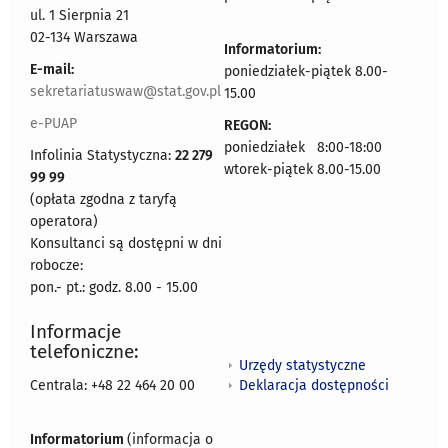
ul. 1 Sierpnia 21
02-134 Warszawa
Informatorium:
E-mail:
poniedziałek-piątek 8.00-
sekretariatuswaw@stat.gov.pl
15.00
e-PUAP
REGON:
poniedziałek 8:00-18:00
Infolinia Statystyczna:
22 279
wtorek-piątek 8.00-15.00
99 99
(opłata zgodna z taryfą
operatora)
Konsultanci są dostępni w dni
robocze:
pon.- pt.: godz. 8.00 - 15.00
Informacje
telefoniczne:
Urzędy statystyczne
Deklaracja dostępności
Centrala: +48 22 464 20 00
Informatorium
(informacja o