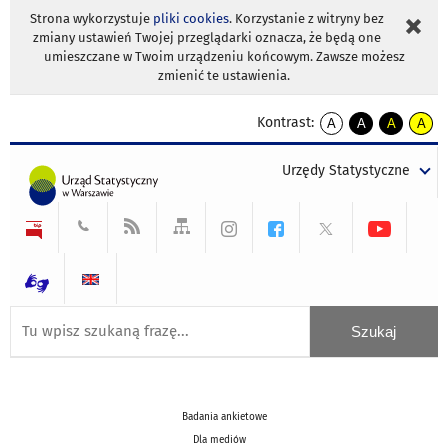
Strona wykorzystuje
pliki cookies
. Korzystanie z witryny bez
zmiany ustawień Twojej przeglądarki oznacza, że będą one
umieszczane w Twoim urządzeniu końcowym. Zawsze możesz
zmienić te ustawienia.
Kontrast:
A
A
A
A
kontrast
kontrast
kontrast
kontra
domyślny
biały
żółty
czarny
Urzędy Statystyczne
tekst
tekst
tekst
na
na
na
czarnym
czarnym
żółtym
Badania ankietowe
Dla mediów