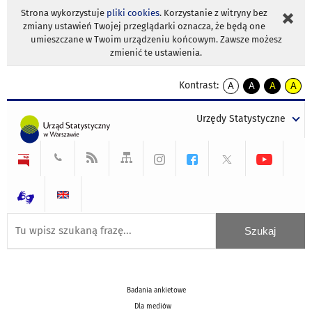
Strona wykorzystuje
pliki cookies
. Korzystanie z witryny bez
zmiany ustawień Twojej przeglądarki oznacza, że będą one
umieszczane w Twoim urządzeniu końcowym. Zawsze możesz
zmienić te ustawienia.
Kontrast:
A
A
A
A
kontrast
kontrast
kontrast
kontra
domyślny
biały
żółty
czarny
Urzędy Statystyczne
tekst
tekst
tekst
na
na
na
czarnym
czarnym
żółtym
Badania ankietowe
Dla mediów