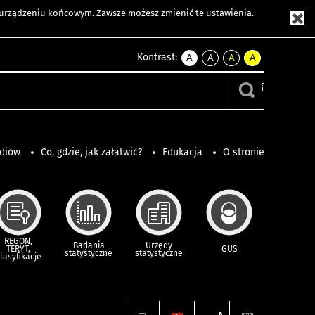
m urządzeniu końcowym. Zawsze możesz zmienić te ustawienia.
Kontrast:
A
A
A
A
kontrast
kontrast
kontrast
kontrast
domyślny
biały
żółty
czarny
tekst
tekst
tekst
na
na
na
czarnym
czarnym
żółtym
ediów
Co, gdzie, jak załatwić?
Edukacja
O stronie
REGON,
Badania
Urzędy
TERYT,
GUS
statystyczne
statystyczne
lasyfikacje