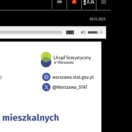
A
A
A
09.12.2025
00:00