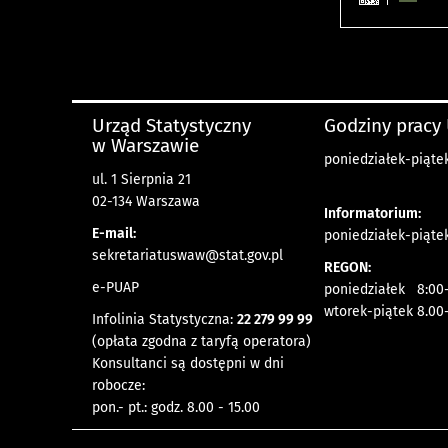
Urząd Statystyczny
Godziny pracy
w Warszawie
poniedziałek-piątek
ul. 1 Sierpnia 21
02-134 Warszawa
Informatorium:
E-mail:
poniedziałek-piątek
sekretariatuswaw@stat.gov.pl
REGON:
e-PUAP
poniedziałek 8:00-
wtorek-piątek 8.00
Infolinia Statystyczna:
22 279 99 99
(opłata zgodna z taryfą operatora)
Konsultanci są dostępni w dni
robocze:
pon.- pt.: godz. 8.00 - 15.00