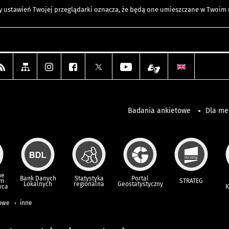
any ustawień Twojej przeglądarki oznacza, że będą one umieszczane w Twoi
Badania ankietowe
Dla m
ne
Bank Danych
Statystyka
Portal
um
STRATEG
Lokalnych
regionalna
Geostatystyczny
wca
K
iowe
inne