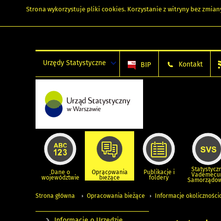
Strona wykorzystuje
pliki cookies
. Korzystanie z witryny bez zmi
Urzędy Statystyczne
Kontakt
BIP
Statystycz
Dane o
Opracowania
Publikacje i
Vademec
województwie
bieżące
foldery
Samorządo
Strona główna
Opracowania bieżące
Informacje okolicznośc
Informacje o Urzędzie