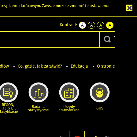
m urządzeniu końcowym. Zawsze możesz zmienić te ustawienia.
Kontrast:
A
A
A
A
kontrast
kontrast
kontrast
kontrast
domyślny
biały
żółty
czarny
tekst
tekst
tekst
na
na
na
czarnym
czarnym
żółtym
ediów
Co, gdzie, jak załatwić?
Edukacja
O stronie
REGON,
Badania
Urzędy
TERYT,
GUS
statystyczne
statystyczne
lasyfikacje