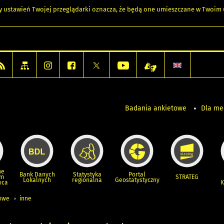
any ustawień Twojej przeglądarki oznacza, że będą one umieszczane w Twoi
Badania ankietowe
Dla m
ne
Bank Danych
Statystyka
Portal
um
STRATEG
Lokalnych
regionalna
Geostatystyczny
wca
K
iowe
inne