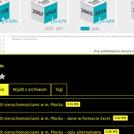
e:
nia
Wyjdź z archiwum
Tagi
ót nieruchomościami w m. Płocku
0.16 MB
ót nieruchomościami w m. Płocku - dane w formacie Excel
0.02 MB
ót nieruchomościami w m. Płocku - opis alternatywny
0.06 MB