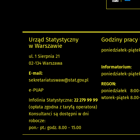
Urząd Statystyczny
Godziny pracy
w Warszawie
poniedziałek-piątek
ul. 1 Sierpnia 21
02-134 Warszawa
Informatorium:
E-mail:
poniedziałek-piątek
sekretariatuswaw@stat.gov.pl
REGON:
e-PUAP
poniedziałek 8:00-
wtorek-piątek 8.00
Infolinia Statystyczna:
22 279 99 99
(opłata zgodna z taryfą operatora)
Konsultanci są dostępni w dni
robocze:
pon.- pt.: godz. 8.00 - 15.00