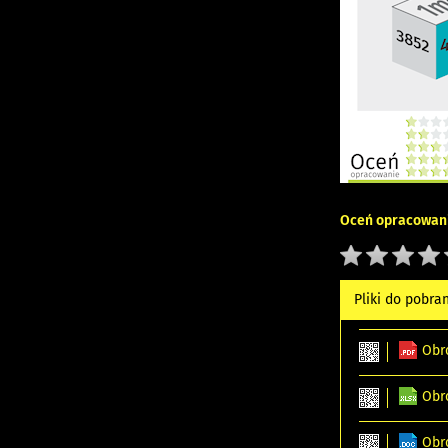
Oceń opracowani
Pliki do pobra
Obr
Obr
Obr