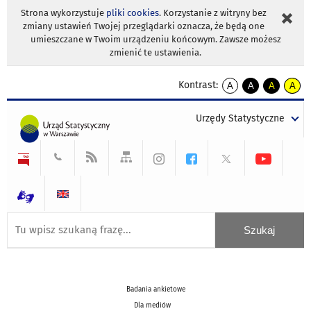
Strona wykorzystuje
pliki cookies
. Korzystanie z witryny bez
zmiany ustawień Twojej przeglądarki oznacza, że będą one
umieszczane w Twoim urządzeniu końcowym. Zawsze możesz
zmienić te ustawienia.
Kontrast:
A
A
A
A
kontrast
kontrast
kontrast
kontra
domyślny
biały
żółty
czarny
Urzędy Statystyczne
tekst
tekst
tekst
na
na
na
czarnym
czarnym
żółtym
Badania ankietowe
Dla mediów