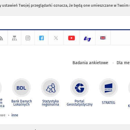
any ustawień Twojej przeglądarki oznacza, że będą one umieszczane w Twoi
Badania ankietowe
Dla m
ne
Bank Danych
Statystyka
Portal
um
STRATEG
Lokalnych
regionalna
Geostatystyczny
wca
K
iowe
inne