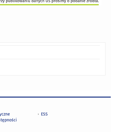
tyczne
ESS
stępności