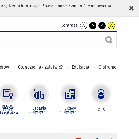
m urządzeniu końcowym. Zawsze możesz zmienić te ustawienia.
Kontrast:
A
A
A
A
kontrast
kontrast
kontrast
kontrast
domyślny
biały
żółty
czarny
tekst
tekst
tekst
na
na
na
czarnym
czarnym
żółtym
ediów
Co, gdzie, jak załatwić?
Edukacja
O stronie
REGON,
Badania
Urzędy
TERYT,
GUS
statystyczne
statystyczne
lasyfikacje