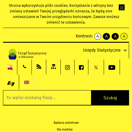
Strona wykorzystuje
pliki cookies
. Korzystanie z witryny bez
zmiany ustawień Twojej przeglądarki oznacza, że będą one
umieszczane w Twoim urządzeniu końcowym. Zawsze możesz
zmienić te ustawienia.
Kontrast:
A
A
A
A
kontrast
kontrast
kontrast
kontra
domyślny
biały
żółty
czarny
Urzędy Statystyczne
tekst
tekst
tekst
na
na
na
czarnym
czarnym
żółtym
Badania ankietowe
Dla mediów