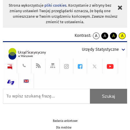
Strona wykorzystuje
pliki cookies
. Korzystanie z witryny bez
zmiany ustawień Twojej przeglądarki oznacza, że będą one
umieszczane w Twoim urządzeniu końcowym. Zawsze możesz
zmienić te ustawienia.
Kontrast:
A
A
A
A
kontrast
kontrast
kontrast
kontra
domyślny
biały
żółty
czarny
Urzędy Statystyczne
tekst
tekst
tekst
na
na
na
czarnym
czarnym
żółtym
Badania ankietowe
Dla mediów