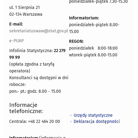
poniedziałek-piątek 7.30-15.30
ul. 1 Sierpnia 21
02-134 Warszawa
Informatorium:
E-mail:
poniedziałek-piątek 8.00-
sekretariatuswaw@stat.gov.pl
15.00
e-PUAP
REGON:
poniedziałek 8:00-18:00
Infolinia Statystyczna:
22 279
wtorek-piątek 8.00-15.00
99 99
(opłata zgodna z taryfą
operatora)
Konsultanci są dostępni w dni
robocze:
pon.- pt.: godz. 8.00 - 15.00
Informacje
telefoniczne:
Urzędy statystyczne
Deklaracja dostępności
Centrala: +48 22 464 20 00