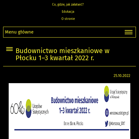
Co, gdzie, jak załatwić?
Edukacja
O stronie
Menu główne
Budownictwo mieszkaniowe w
Płocku 1–3 kwartał 2022 r.
25.10.2022