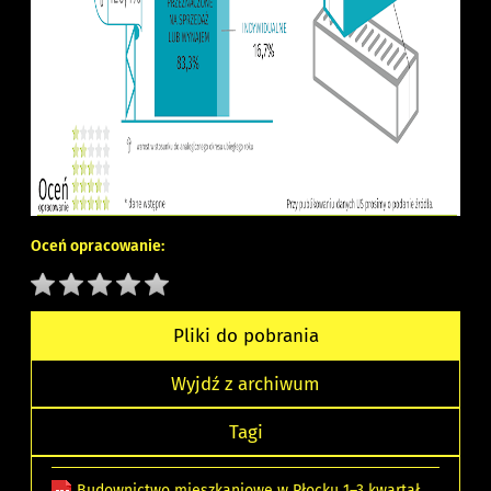
Oceń opracowanie:
Pliki do pobrania
Wyjdź z archiwum
Tagi
Budownictwo mieszkaniowe w Płocku 1–3 kwartał