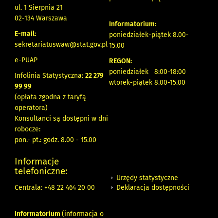
ul. 1 Sierpnia 21
02-134 Warszawa
Informatorium:
E-mail:
poniedziałek-piątek 8.00-
sekretariatuswaw@stat.gov.pl
15.00
e-PUAP
REGON:
poniedziałek 8:00-18:00
Infolinia Statystyczna:
22 279
wtorek-piątek 8.00-15.00
99 99
(opłata zgodna z taryfą
operatora)
Konsultanci są dostępni w dni
robocze:
pon.- pt.: godz. 8.00 - 15.00
Informacje
telefoniczne:
Urzędy statystyczne
Deklaracja dostępności
Centrala: +48 22 464 20 00
Informatorium
(informacja o