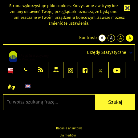
Strona wykorzystuje
pliki cookies
. Korzystanie z witryny bez
zmiany ustawień Twojej przeglądarki oznacza, że będą one
umieszczane w Twoim urządzeniu końcowym. Zawsze możesz
zmienić te ustawienia.
Kontrast:
A
A
A
A
kontrast
kontrast
kontrast
kontra
domyślny
biały
żółty
czarny
Urzędy Statystyczne
tekst
tekst
tekst
na
na
na
czarnym
czarnym
żółtym
Badania ankietowe
Dla mediów