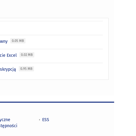
tywny
0.05 MB
cie Excel
0.02 MB
eskrypcją
0.95 MB
tyczne
ESS
stępności