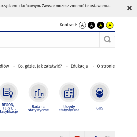
m urządzeniu końcowym. Zawsze możesz zmienić te ustawienia.
Kontrast:
A
A
A
A
kontrast
kontrast
kontrast
kontrast
domyślny
biały
żółty
czarny
tekst
tekst
tekst
na
na
na
czarnym
czarnym
żółtym
ediów
Co, gdzie, jak załatwić?
Edukacja
O stronie
REGON,
Badania
Urzędy
TERYT,
GUS
statystyczne
statystyczne
lasyfikacje