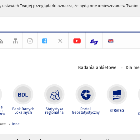
any ustawień Twojej przeglądarki oznacza, że będą one umieszczane w Twoi
Badania ankietowe
Dla m
ne
Bank Danych
Statystyka
Portal
um
STRATEG
Lokalnych
regionalna
Geostatystyczny
wca
K
iowe
inne