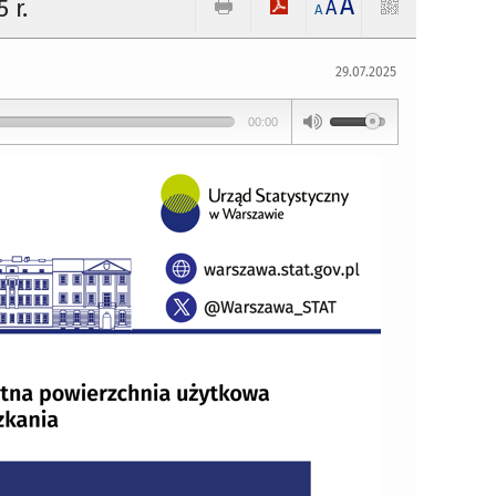
A
 r.
A
A
29.07.2025
00:00