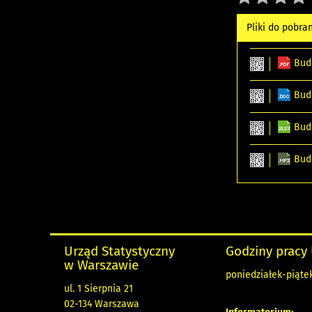
Pliki do pobra
Bud
Bud
Bud
Bud
Urząd Statystyczny
Godziny pracy
w Warszawie
poniedziałek-piątek
ul. 1 Sierpnia 21
02-134 Warszawa