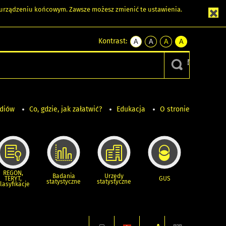
m urządzeniu końcowym. Zawsze możesz zmienić te ustawienia.
Kontrast:
A
A
A
A
kontrast
kontrast
kontrast
kontrast
domyślny
biały
żółty
czarny
tekst
tekst
tekst
na
na
na
czarnym
czarnym
żółtym
ediów
Co, gdzie, jak załatwić?
Edukacja
O stronie
REGON,
Badania
Urzędy
TERYT,
GUS
statystyczne
statystyczne
lasyfikacje