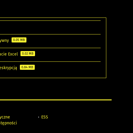
atywny
0.05 MB
acie Excel
0.02 MB
deskrypcją
0.84 MB
tyczne
ESS
stępności