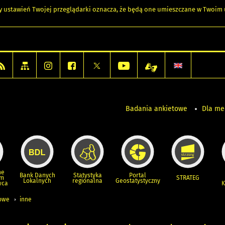
any ustawień Twojej przeglądarki oznacza, że będą one umieszczane w Twoi
Badania ankietowe
Dla m
ne
Bank Danych
Statystyka
Portal
um
STRATEG
Lokalnych
regionalna
Geostatystyczny
wca
K
iowe
inne