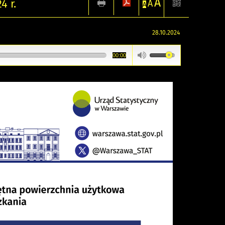
A
4 r.
A
A
28.10.2024
00:00