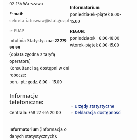
02-134 Warszawa
Informatorium:
E-mail:
poniedziałek-piątek 8.00-
sekretariatuswaw@stat.gov.pl
15.00
e-PUAP
REGON:
poniedziałek 8:00-18:00
Infolinia Statystyczna:
22 279
wtorek-piątek 8.00-15.00
99 99
(opłata zgodna z taryfą
operatora)
Konsultanci są dostępni w dni
robocze:
pon.- pt.: godz. 8.00 - 15.00
Informacje
telefoniczne:
Urzędy statystyczne
Deklaracja dostępności
Centrala: +48 22 464 20 00
Informatorium
(informacja o
danych statystycznych)
: