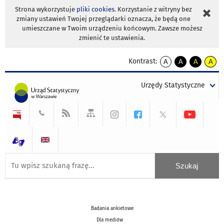
Strona wykorzystuje
pliki cookies
. Korzystanie z witryny bez
zmiany ustawień Twojej przeglądarki oznacza, że będą one
umieszczane w Twoim urządzeniu końcowym. Zawsze możesz
zmienić te ustawienia.
Kontrast:
A
A
A
A
kontrast
kontrast
kontrast
kontra
domyślny
biały
żółty
czarny
Urzędy Statystyczne
tekst
tekst
tekst
na
na
na
czarnym
czarnym
żółtym
Badania ankietowe
Dla mediów