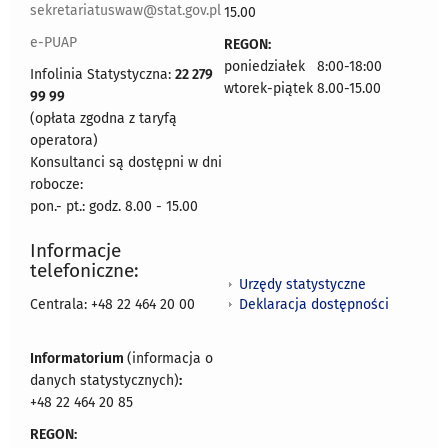
sekretariatuswaw@stat.gov.pl
15.00
e-PUAP
REGON:
poniedziałek 8:00-18:00
Infolinia Statystyczna:
22 279
wtorek-piątek 8.00-15.00
99 99
(opłata zgodna z taryfą
operatora)
Konsultanci są dostępni w dni
robocze:
pon.- pt.: godz. 8.00 - 15.00
Informacje
telefoniczne:
Urzędy statystyczne
Deklaracja dostępności
Centrala: +48 22 464 20 00
Informatorium
(informacja o
danych statystycznych)
:
+48 22 464 20 85
REGON: