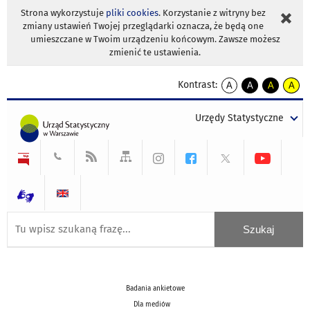
Strona wykorzystuje
pliki cookies
. Korzystanie z witryny bez
zmiany ustawień Twojej przeglądarki oznacza, że będą one
umieszczane w Twoim urządzeniu końcowym. Zawsze możesz
zmienić te ustawienia.
Kontrast:
A
A
A
A
kontrast
kontrast
kontrast
kontra
domyślny
biały
żółty
czarny
Urzędy Statystyczne
tekst
tekst
tekst
na
na
na
czarnym
czarnym
żółtym
Badania ankietowe
Dla mediów