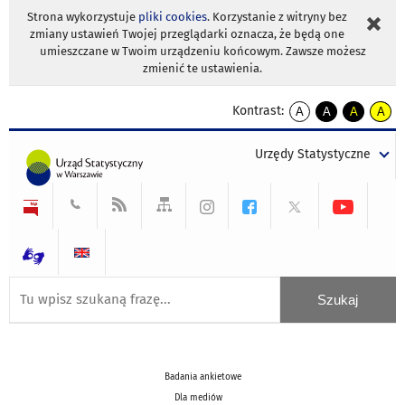
Strona wykorzystuje
pliki cookies
. Korzystanie z witryny bez
zmiany ustawień Twojej przeglądarki oznacza, że będą one
umieszczane w Twoim urządzeniu końcowym. Zawsze możesz
zmienić te ustawienia.
Kontrast:
A
A
A
A
kontrast
kontrast
kontrast
kontra
domyślny
biały
żółty
czarny
Urzędy Statystyczne
tekst
tekst
tekst
na
na
na
czarnym
czarnym
żółtym
Badania ankietowe
Dla mediów